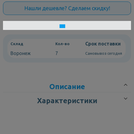
Нашли дешевле? Сделаем скидку!
Срок поставки
Склад
Кол-во
Воронеж
7
Самовывоз сегодня
Описание
Характеристики
Раковина Santek Лонги 50 с отверстием под смеситель
(артикул 1WH501754) - это превосходное решение для