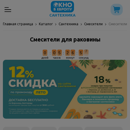
САНТЕХНИКА
Главная страница
Каталог
Сантехника
Смесители
Смесители 
Смесители для раковины
6
0
:
0
5
:
2
6
:
5
дней
часов
минут
секунд
7