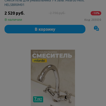
Смеситель для умывальника 1-х захв. Milardo Helic
HELSBR0M01
2 520 руб.
2 790 руб.
-10%
В наличии
Код:
203030
В корзину