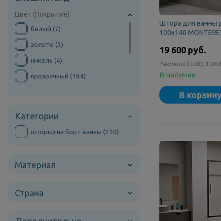
Kolpa-san (
2
)
Цвет (Покрытие)
RGW (
163
)
Штора для ванны 
белый (
7
)
Ravak (
4
)
100х140 MONTEREY
прозрачное стекл
золото (
3
)
МетаКам (
1
)
19 600 руб.
никель (
4
)
Provex (
1
)
Размеры (ШxВ):
100x
В наличии
прозрачный (
164
)
Triton (
1
)
сатин (
1
)
В корзин
серый (
1
)
Категории
хром (
188
)
шторки на борт ванны (
210
)
черный (
13
)
Материал
Страна