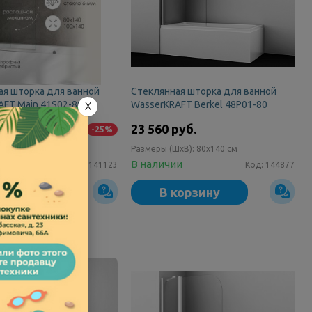
ая шторка для ванной
Стеклянная шторка для ванной
AFT Main 41S02-80
WasserKRAFT Berkel 48P01-80
X
руб.
23 560 руб.
31 230 руб.
-25%
ШxВ):
80x140 см
Размеры (ШxВ):
80x140 см
ии
В наличии
Код:
141123
Код:
144877
корзину
В корзину