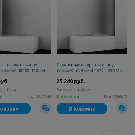
я шторка на ванну
Стеклянная шторка на ванну
ft Berkel 48P02-110L Matt
WasserKraft Berkel 48P01-80R Matt
d
glass
руб.
25 240 руб.
Ш):
110 см
Размеры (Ш):
80 см
ии
В наличии
Код:
3500044
Код:
3500043
корзину
В корзину