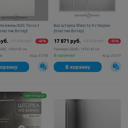
я ванны BAS Тесса 3
Bas шторка Фиеста 4 створки
пластик Вотер)
(пластик Вотер)
руб.
17 871 руб.
17 590 руб.
23 910 руб.
-43%
-25%
ШxВ):
140x145 см
Размеры (ШxВ):
195x145 см
ии
В наличии
Код:
65708
Код:
23219
корзину
В корзину
ХИТ ПРОДАЖ