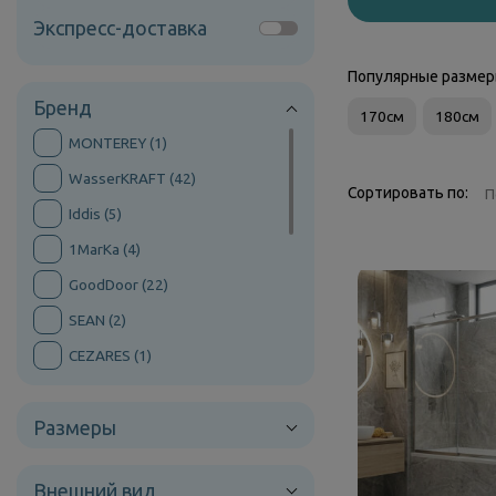
Комплектующие
Экспресс-доставка
Популярные разме
Светотехника
Бренд
170см
180см
MONTEREY (
1
)
WasserKRAFT (
42
)
Сортировать по:
П
Iddis (
5
)
1MarKa (
4
)
GoodDoor (
22
)
SEAN (
2
)
CEZARES (
1
)
BAS (
46
)
Размеры
Parly (
1
)
Berges (
5
)
Внешний вид