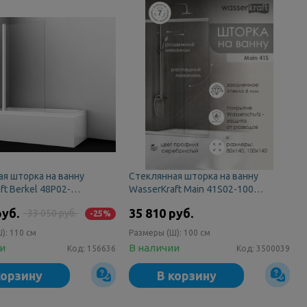
я шторка на ванну
Стеклянная шторка на ванну
ft Berkel 48P02-
WasserKraft Main 41S02-100
Fixed
WasserSchutz
руб.
35 810 руб.
33 050 руб.
-25%
Ш):
110 см
Размеры (Ш):
100 см
ии
В наличии
Код:
156636
Код:
3500039
корзину
В корзину