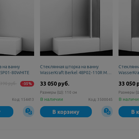
 на ванну
Стеклянная шторка на ванну
Стеклянна
 35P01-80WHITE
WasserKraft Berkel 48P02-110R Matt
WasserKra
glass Fixed
glass Fixe
33 050 руб.
33 050 
 390 руб.
-35%
Размеры (Ш):
110 см
Размеры (
В наличии
В налич
Код:
154413
Код:
3500045
у
В корзину
В 