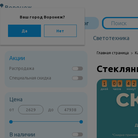
Воронеж
Ваш город Воронеж?
Каталог
Да
Нет
Сантехника
Светотехника
САНТЕХНИКА
Сантехника
Главная страница
К
Акции
Стеклян
Мебель для ванной
Распродажа
Специальная скидка
1
:
0
9
:
4
2
Мебель из бамбука
дней
часов
минут
Цена
Аксессуары для
ванной
от
до
Отопление
В наличии