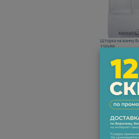
Шторка на ванну 
150x88
11 977 руб.
24
Размеры (ШxВ):
150x
В наличии
В корзин