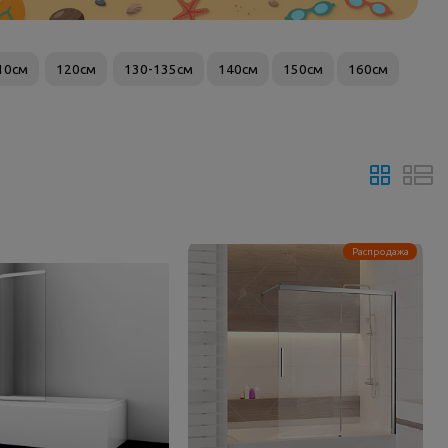
10см
120см
130-135см
140см
150см
160см
Распродажа