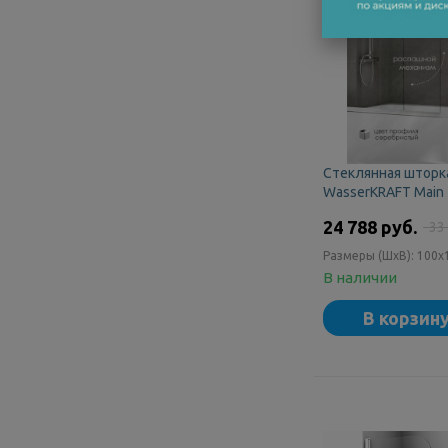
Стеклянная шторк
WasserKRAFT Main
24 788 руб.
33
Размеры (ШxВ):
100x
В наличии
В корзин