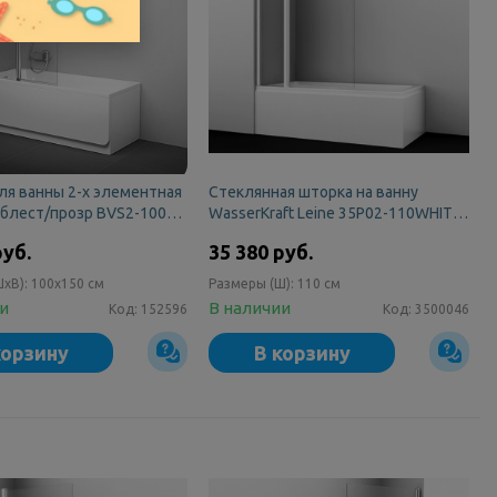
ля ванны 2-х элементная
Стеклянная шторка на ванну
 блест/прозр BVS2-100L
WasserKraft Leine 35P02-110WHITE
Z
Fixed
руб.
35 380 руб.
ШxВ):
100x150 см
Размеры (Ш):
110 см
ии
В наличии
Код:
152596
Код:
3500046
корзину
В корзину