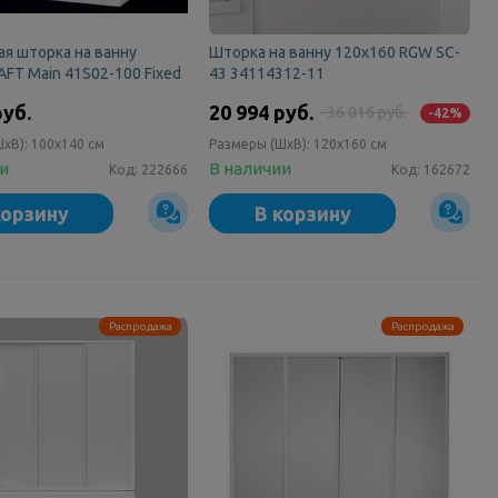
я шторка на ванну
Шторка на ванну 120x160 RGW SC-
FT Main 41S02-100 Fixed
43 34114312-11
руб.
20 994 руб.
36 016 руб.
-42%
ШxВ):
100x140 см
Размеры (ШxВ):
120x160 см
ии
В наличии
Код:
222666
Код:
162672
корзину
В корзину
Распродажа
Распродажа