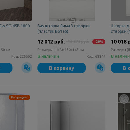
GW SC-45B 1800
Bas шторка Лима 3 створки
Шторка дл
(пластик Вотер)
створки (
12 012 руб.
10 018 
16 875 руб.
-29%
150 см
Размеры (ШxВ):
130x145 см
Размеры (
В наличии
В налич
Код:
225602
Код:
68847
у
В корзину
В 
Распродажа