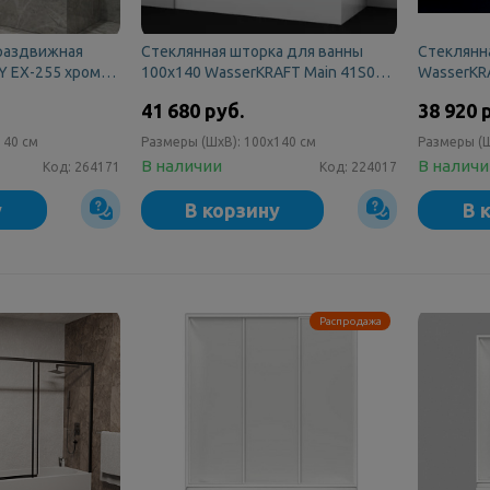
раздвижная
Стеклянная шторка для ванны
Стеклянна
 EX-255 хром
100х140 WasserKRAFT Main 41S02-
WasserKRA
о 4мм
100WS Fixed
41 680 руб.
38 920 
140 см
Размеры (ШxВ):
100x140 см
Размеры (
В наличии
В налич
Код:
264171
Код:
224017
у
В корзину
В 
Распродажа