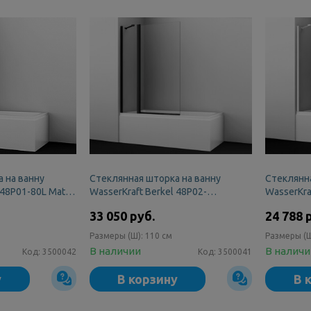
 на ванну
Стеклянная шторка на ванну
Стеклянна
 48P01-80L Matt
WasserKraft Berkel 48P02-
WasserKra
110BLACK Fixed
110WHITE 
33 050 руб.
24 788 
Размеры (Ш):
110 см
Размеры (
В наличии
В налич
Код:
3500042
Код:
3500041
у
В корзину
В 