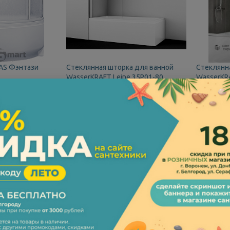
BAS Фэнтази
Стеклянная шторка для ванной
Стеклянн
WasserKRAFT Leine 35P01-80
WasserKR
16 172 руб.
23 423 
 190 руб.
24 880 руб.
-50%
-35%
145 см
Размеры (ШxВ):
80x140 см
Размеры (
В наличии
В налич
Код:
54552
Код:
145521
у
В корзину
В 
ХИТ ПРОДАЖ