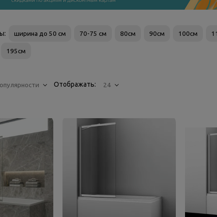
ры:
ширина до 50 см
70-75 см
80см
90см
100см
1
195см
Отображать:
опулярности
24