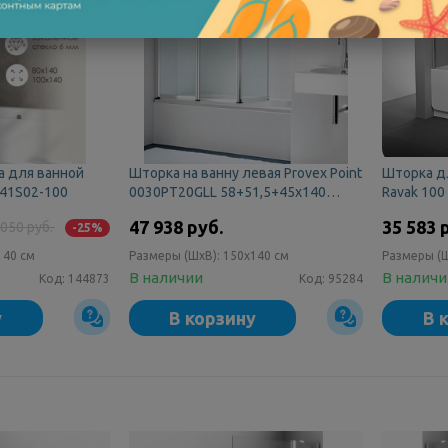
а для ванной
Шторка на ванну левая Provex Point
Шторка д
 41S02-100
0030PT20GLL 58+51,5+45х140
Ravak 100
мат.хром/прозр
QLA0C00
47 938 руб.
35 583 
 050 руб.
-25%
140 см
Размеры (ШxВ):
150x140 см
Размеры (
В наличии
В налич
Код:
144873
Код:
95284
у
В корзину
В 