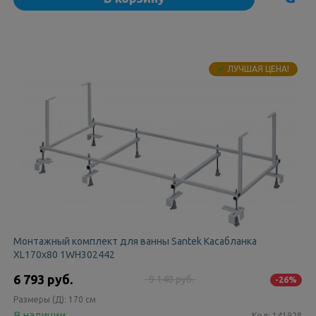
✔
ЛУЧШАЯ ЦЕНА!
Монтажный комплект для ванны Santek Касабланка
XL170х80 1WH302442
6 793 руб.
9 140 руб.
-26%
Размеры (Д):
170 см
В наличии
Код:
141928