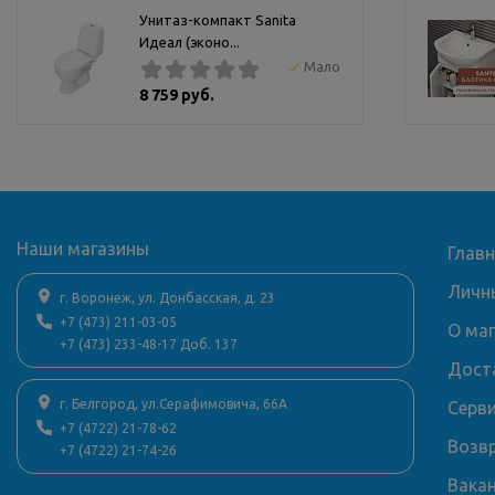
Унитаз-компакт Sanita
Идеал (эконо...
Мало
8 759 руб.
Наши магазины
Глав
Личн
г. Воронеж, ул. Донбасская, д. 23
+7 (473) 211-03-05
О ма
+7 (473) 233-48-17 Доб. 137
Дост
г. Белгород, ул.Серафимовича, 66А
Серв
+7 (4722) 21-78-62
Возв
+7 (4722) 21-74-26
Вака