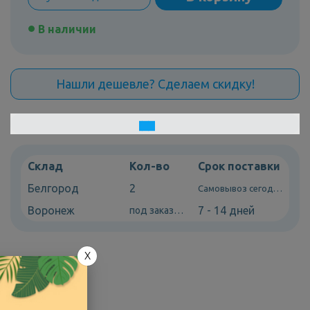
В наличии
Нашли дешевле? Сделаем скидку!
Склад
Кол-во
Срок поставки
Белгород
2
Самовывоз сегодня
Воронеж
7 - 14 дней
под заказ
X