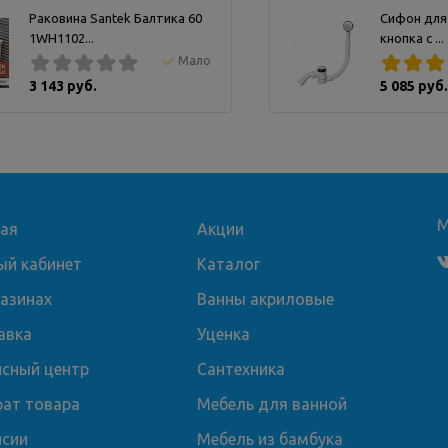
Раковина Santek Балтика 60
Сифон для
1WH1102...
кнопка с ...
Мало
3 143 руб.
5 085 руб.
М
ная
Акции
ый кабинет
Каталог
газинах
Ванны акриловые
авка
Уценка
исный центр
Сантехника
рат товара
Мебель для ванной
нсии
Мебель из бамбука