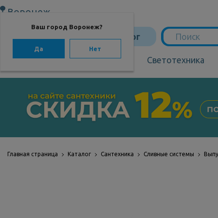
Воронеж
Ваш город Воронеж?
Каталог
Да
Нет
Сантехника
Светотехника
САНТЕХНИКА
Сантехника
Мебель для ванной
Мебель из бамбука
Главная страница
Каталог
Сантехника
Сливные системы
Выпу
Аксессуары для
ванной
Отопление