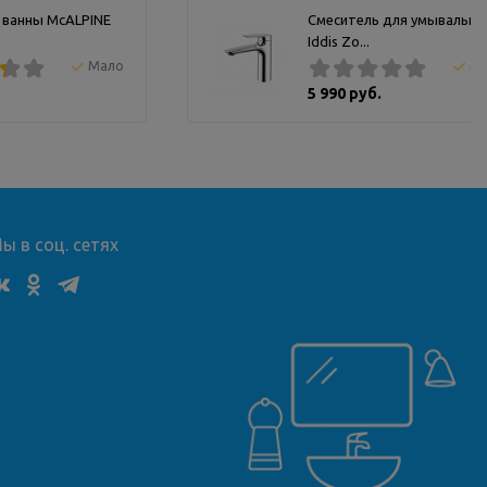
 ванны McALPINE
Смеситель для умывальни
Iddis Zo...
Мало
М
5 990 руб.
ы в соц. сетях