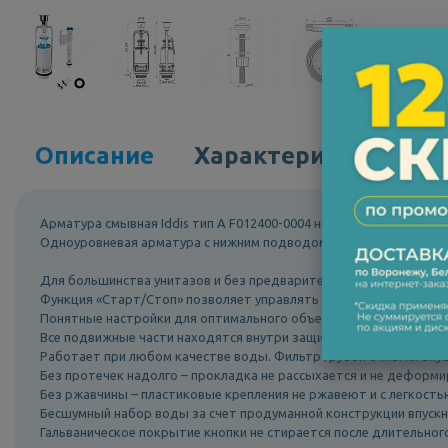
Описание
Характеристики
Арматура смывная Iddis тип А F012400-0004 нижний подвод
Одноуровневая арматура с нижним подводом воды (тип А) с кру
Для большинства унитазов и без предварительных замеров. Подо
Функция «Старт/Стоп» позволяет управлять расходом воды при 
Понятные настройки для оптимального объема смыва.
Все подвижные части находятся внутри защитного корпуса и из
Работает при любом качестве воды. Фильтр грубой очистки впус
Без протечек надолго – прокладка не рассыхается и не деформи
Без ржавчины – пластиковые крепления не ржавеют и с легкост
Бесшумный набор воды за счет продуманной конструкции впускн
Гальваническое покрытие кнопки не стирается после длительног