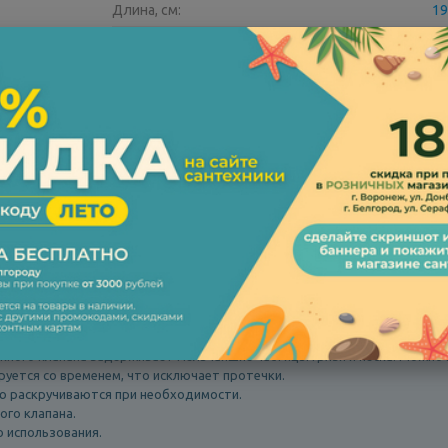
Длина, см:
19
Высота, см:
32
Механизм слива:
механическая кнопка
Все характеристики
глой силиконовой прокладкой. Абсолютный лидер продаж в своем цено
йдет для бачков высотой 320-420 мм, то есть практически для всех ун
смыве и экономить.
готовлены из высококачественного ABS-пластика.
кного клапана задерживает мельчайшие частицы грязи и песка. Можно 
руется со временем, что исключает протечки.
ью раскручиваются при необходимости.
ого клапана.
о использования.