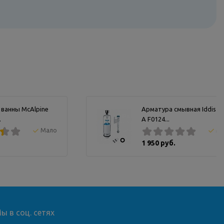
 ванны McAlpine
Арматура смывная Iddis т
.
А F0124...
Мало
М
1 950 руб.
ы в соц. сетях