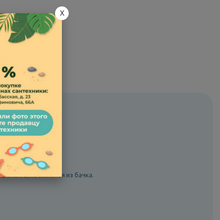
X
вом сегменте.
итазов.
промыть, не вынимая из бачка.