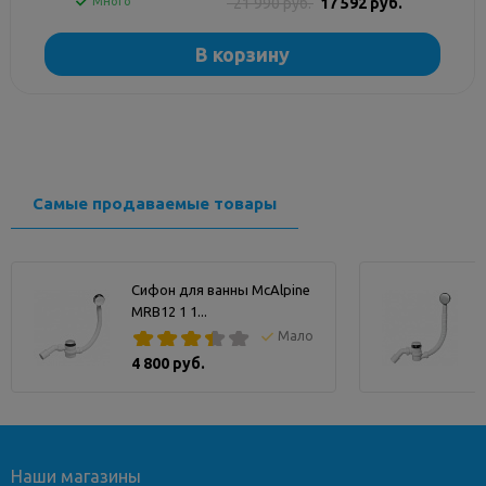
Много
21 990 руб.
17 592 руб.
В корзину
Самые продаваемые товары
Сифон для ванны McAlpine
MRB12 1 1...
M
Мало
4 800 руб.
Наши магазины