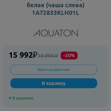
белая (чаша слева)
1A72833KLH01L
15 992
₽
19 990 ₽
-20%
Купить в один клик
В корзину
В наличии