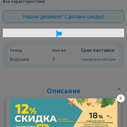
Все характеристики
Нашли дешевле? Сделаем скидку!
Срок поставки
Склад
Кол-во
Воронеж
7
Самовывоз сегодня
Описание
X
Характеристики