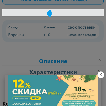
Срок поставки
Склад
Кол-во
Воронеж
>10
Самовывоз сегодня
Описание
Характеристики
X
Раковина накладная Sanita Luxe Ringo RNGSLWB01 53 см —
элегантная овальная чаша для стильной ванной
Накладная раковина Sanita Luxe Ringo RNGSLWB01 — это
Коллекция "Ringo"