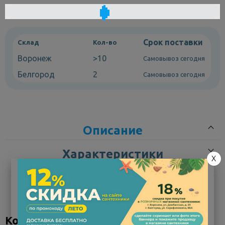
Срок поставки
Склад
Кол-во
Воронеж
>10
Самовывоз сегодня
Белгород
2
Самовывоз сегодня
Описание
Характеристики
X
Раковина накладная на столешницу Sanita Luxe Ringo Slim
53×33 — стиль и удобство в вашей ванной комнате
Накладная раковина Sanita Luxe Ringo Slim 53 см — это
Коллекция "Ringo"