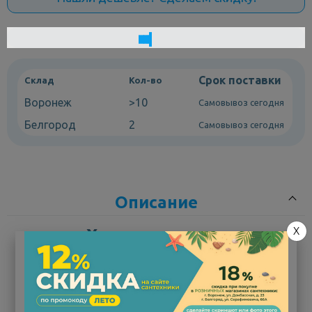
Срок поставки
Склад
Кол-во
Воронеж
>10
Самовывоз сегодня
Белгород
2
Самовывоз сегодня
Описание
X
Характеристики
Унитаз-компакт Santeri Ультра — надежная модель с
увеличенной высотой для комфортного использования.