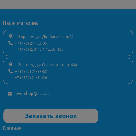
Цвет (Покрытие)
белый
Ширина, см
90
Высота, см
14
Наши магазины
Глубина, см
44
Ценовой сегмент
средний
г. Воронеж, ул. Донбасская, д. 23
Угловая конструкция
нет
+7 (473) 211-03-05
+7 (473) 233-48-17 Доб. 137
Установка раковины
для
тумб
Страна
Россия
г. Белгород, ул.Серафимовича, 66А
+7 (4722) 21-78-62
Стиль дизайна
современный
+7 (4722) 21-74-26
ove-shop@mail.ru
Заказать звонок
Главная