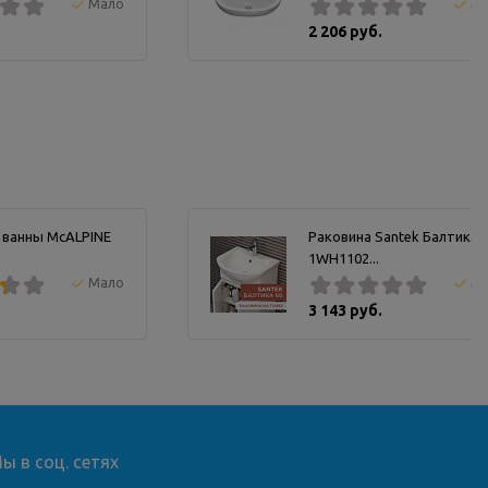
Мало
М
2 206 руб.
 ванны McALPINE
Раковина Santek Балтика 
1WH1102...
Мало
М
3 143 руб.
ы в соц. сетях