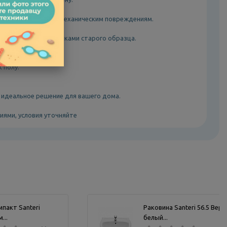
 к бытовой химии и механическим повреждениям.
вых квартир со стояками старого образца.
 полу.
— идеальное решение для вашего дома.
иями, условия уточняйте
пакт Santeri
Раковина Santeri 56.5 Верс
...
белый...