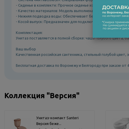
- Сиденье в комплекте: Прочное сиденье из полипропилена ид
- Качество материалов: Модель выполнена из высококачестве
- Нижняя подводка воды: Обеспечивает бесшумное наполнение
- Косой выпуск: Предназначен для подключения к канализаци
Комплектация:
Унитаз поставляется в полной сборке: чаша голубого цвета, ба
Ваш выбор
Качественная российская сантехника, стильный голубой цвет,
Бесплатная доставка по Воронежу и Белгороду при заказе от 
Коллекция "Версия"
Унитаз-компакт Santeri
Версия беже...