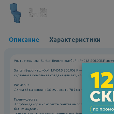
Описание
Характеристики
Унитаз-компакт Santeri Версия голубой 1.P401.5.S06.00B.F свеж
Santeri Версия голубой 1.P401.5.S06.00B.F — это напольный у
сиденьем в комплекте создана для тех, кто ценит комфорт, ч
Размеры:
Длина 67 см, ширина 36 см, высота 78,7 см — классические га
Преимущества:
-Голубой декор в комплекте: Унитаз выполнен в нежном голу
белых моделей.
- Система «Антивсплеск»: Специальная форма внутренней пол