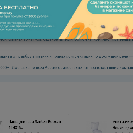
ет в комплекте — не нужно докупать отдельно.
нного санфарфора с гладкой глазурованной поверхностью, устойчивой
 бачка и позволяет скрыть коммуникации.
онным трубам под углом, что идеально подходит для большинства типо
чок, сливная арматура, сиденье из полипропилена, комплект креплений к
 защита от разбрызгивания и полная комплектация по доступной цене 
4000 ₽. Доставка по всей России осуществляется транспортными компан
Чаша унитаза Santeri Версия
Унитаз-ком
134015...
Версия (ком