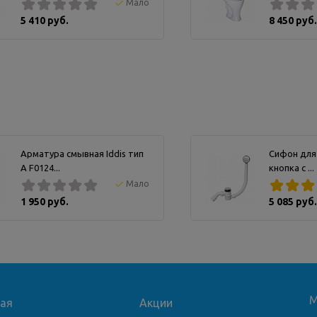
Мало
5 410 руб.
8 450 руб.
Арматура смывная Iddis тип
Сифон для
А F0124...
кнопка с ...
Мало
1 950 руб.
5 085 руб.
М
ная
Акции