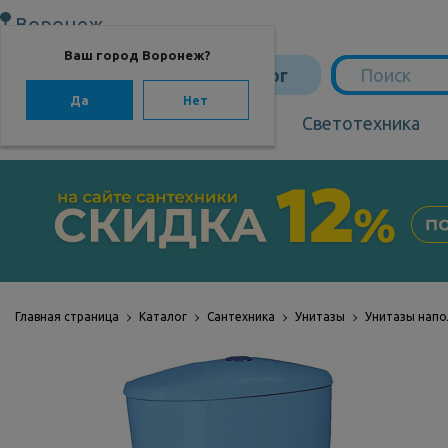
Воронеж
Ваш город Воронеж?
Каталог
Да
Нет
Сантехника
Светотехника
САНТЕХНИКА
Сантехника
Мебель для ванной
Мебель из бамбука
Главная страница
Каталог
Сантехника
Унитазы
Унитазы нап
Аксессуары для
ванной
Отопление