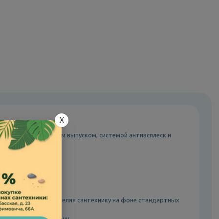
X
мику. Модель с косым выпуском, системой антивсплеск и
альный интерьер, выделяя сантехнику на фоне стандартных
вая комфорт и гигиену.