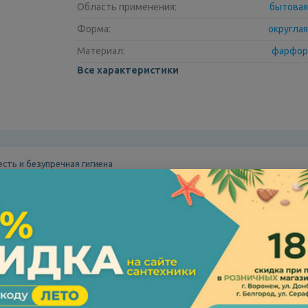
Область применения:
бытовая
Форма:
округлая
Материал:
фарфор
Все характеристики
есть и безупречная гигиена
нитаз-компакт, сочетающий нежный голубой декор и продуманную эргоно
истоту и индивидуальность в интерьере ванной комнаты.
бариты, идеально подходящие для стандартных санузлов.
бом цвете — устойчивая к выцветанию глазурь позволяет создать уник
очки предотвращает разбрызгивание воды при использовании, обеспечи