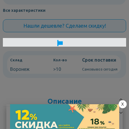
Все характеристики
Нашли дешевле? Сделаем скидку!
Срок поставки
Склад
Кол-во
Воронеж
>10
Самовывоз сегодня
Описание
X
Характеристики