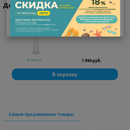
Дополнительное оборудование
отсутствует
Материал
керамика
Цвет (Покрытие)
белый
Ширина, см
57.1
Пьедестал для раковины
Santeri Воротынск, Виктория,
Высота, см
19.2
Родничок
Глубина, см
44.6
Угловая конструкция
нет
Сифон в комплекте
нет
Много
1 990 руб.
Установка раковины
под
пьедестал
В корзину
Ширина входа, см
0
Комплектация
раковина
Страна
Россия
Стиль дизайна
современный
Самые продаваемые товары