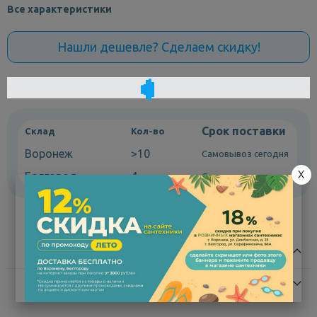
Все характеристики
Нашли дешевле? Сделаем скидку!
Срок поставки
Склад
Кол-во
Воронеж
>10
Самовывоз сегодня
X
Белгород
4
Самовывоз сегодня
Описание
Характеристики