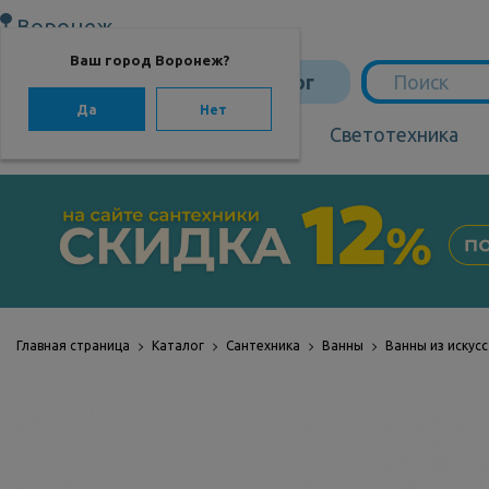
Воронеж
Ваш город Воронеж?
Каталог
Да
Нет
Сантехника
Светотехника
САНТЕХНИКА
Сантехника
Мебель для ванной
Мебель из бамбука
Главная страница
Каталог
Сантехника
Ванны
Ванны из искус
Аксессуары для
ванной
Отопление