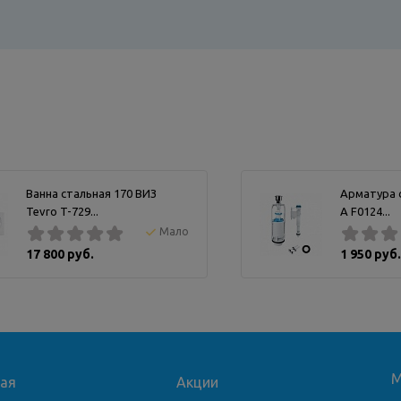
Ванна стальная 170 ВИЗ
Арматура с
Tevro T-729...
А F0124...
Мало
17 800 руб.
1 950 руб.
М
ная
Акции