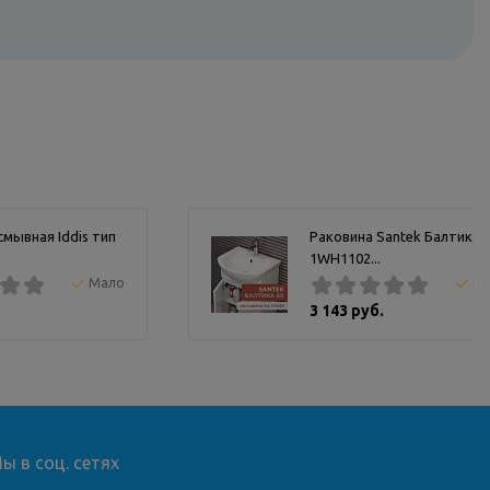
мывная Iddis тип
Раковина Santek Балтика 
1WH1102...
Мало
М
3 143 руб.
ы в соц. сетях