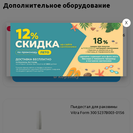
Страна
Турция
Дополнительное оборудование
X
-29%
Пьедестал для раковины
Vitra Form 500, 4296B003-0156
Мало
5 463 руб.
3 858 руб.
В корзину
Пьедестал для раковины
Vitra Form 300 5237В003-0156