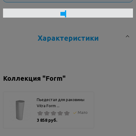
Характеристики
Код товара
230350
Заводской артикул
5241B003-
Коллекция "Form"
6500
Производитель
Vitra
Серия (Коллекция)
Form
Пьедестал для раковины
Цвет (Покрытие)
белый
Vitra Form ...
Ширина, см
30
Мало
Глубина, см
47.5
3 858 руб.
Установка раковины
подвесная