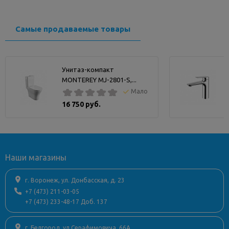
Страна
Турция
Самые продаваемые товары
Унитаз-компакт
MONTEREY MJ-2801-S,...
Мало
16 750 руб.
Наши магазины
г. Воронеж, ул. Донбасская, д. 23
+7 (473) 211-03-05
+7 (473) 233-48-17 Доб. 137
г. Белгород, ул.Серафимовича, 66А