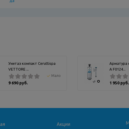
да
Унитаз компакт Ceruttispa
Арматура с
VETTORE ...
А F0124...
Мало
9 690 руб.
1 950 руб.
М
ная
Акции