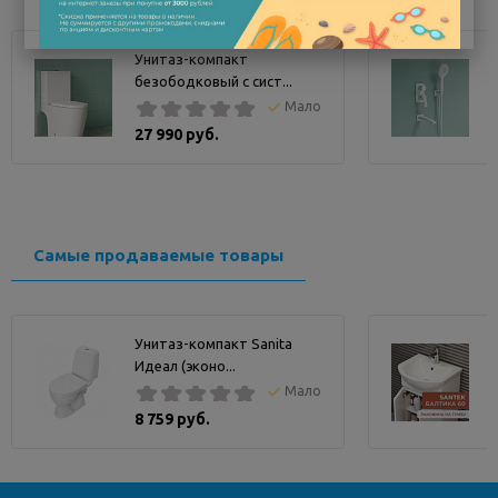
умывальник компактный по ширине, но глубокий и
вместительный. Высокие бортики защищают от брызг.
Унитаз-компакт
Смеситель для накладного умывальника Ray необходимо
безободковый с сист...
подбирать с учетом высоты чаши.
Мало
27 990 руб.
• Супер-эргономичная форма: высокий борт и длинная
чаша при небольшой ширине.
• Подходят выпуски без перелива. Не требует сложного
монтажа.
• Специальная глазурованная поверхность сохраняет
белизну цвета в течение всего срока службы, она не
Самые продаваемые товары
задерживает загрязнения и неприятные запахи.
• За умывальником просто ухаживать – достаточно губки
и обычного мыла или бескислотного (pH 6–8 ед.) чистящего
средства.
Унитаз-компакт Sanita
• Гарантия на накладные умывальники IDDIS® – 10 лет
Идеал (эконо...
Мало
8 759 руб.