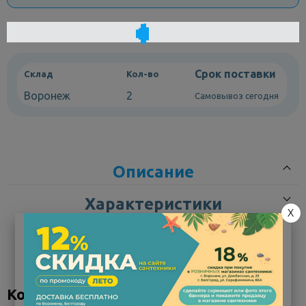
Срок поставки
Склад
Кол-во
Воронеж
2
Самовывоз сегодня
Описание
Характеристики
X
Округлые формы и удлиненная чаша большой глубины
делают накладной умывальник Ray стильным акцентом
интерьера ванной и при этом практичным и удобным.
Коллекция "Ray"
Это идеальное решение для небольшой узкой столешницы: