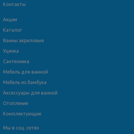
Контакты
Оригинальный товар – сертифицированная продукция от
производителя.
Акции
Быстрая доставка – по всей России.
Профессиональная консультация – поможем выбрать и
Каталог
оформить заказ.
Ванны акриловые
Уценка
Sanita Luxe Infinity Slim INF60SLWB01S – это больше, чем
Сантехника
раковина, это стильный элемент интерьера,
подчеркивающий вашу индивидуальность. Купите в
Мебель для ванной
Сантехсмарт и создайте идеальное пространство в ванной
комнате!
Мебель из бамбука
Аксессуары для ванной
Отопление
Комплектующие
Мы в соц. сетях