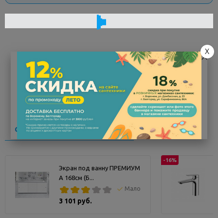
X
Характеристики
Код товара
202386
Заводской артикул
8.1630.2
(560*450)
Самые продаваемые товары
Производитель
Laufen
Ширина, см
56
-16%
Высота, см
12
Экран под ванну ПРЕМИУМ
А 168см (Б...
Глубина, см
45
Мало
Установка раковины
на
3 101 руб.
столешницу
Страна
Швейцария