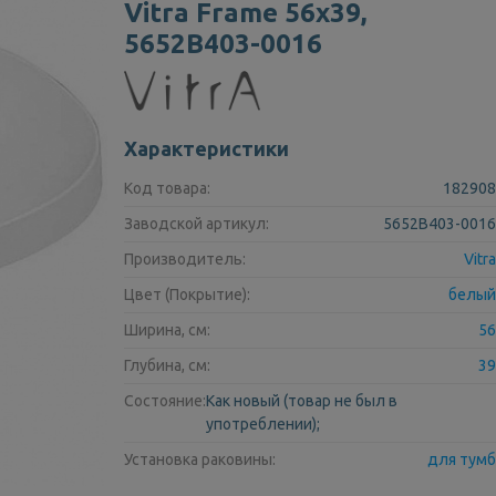
Vitra Frame 56х39,
5652В403-0016
Характеристики
Код товара:
182908
Заводской артикул:
5652B403-0016
Производитель:
Vitra
Цвет (Покрытие):
белый
Ширина, см:
56
Глубина, см:
39
Состояние:
Как новый (товар не был в
употреблении);
Установка раковины:
для тумб