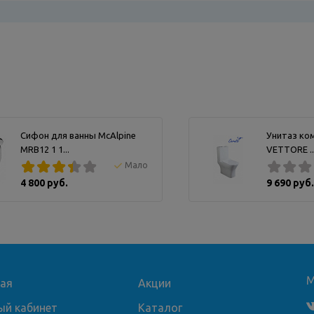
Сифон для ванны McAlpine
Унитаз ком
MRB12 1 1...
VETTORE ..
Мало
4 800 руб.
9 690 руб.
М
ная
Акции
ый кабинет
Каталог