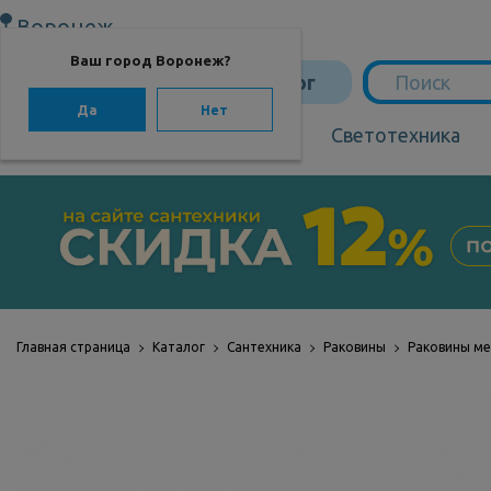
Воронеж
Ваш город Воронеж?
Каталог
Да
Нет
Сантехника
Светотехника
САНТЕХНИКА
Сантехника
Мебель для ванной
Мебель из бамбука
Главная страница
Каталог
Сантехника
Раковины
Раковины м
Аксессуары для
ванной
Отопление