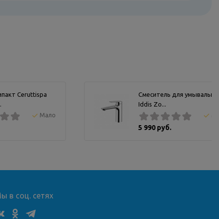
пакт Ceruttispa
Смеситель для умывальни
.
Iddis Zo...
Мало
М
5 990 руб.
ы в соц. сетях