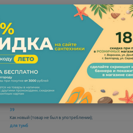
182908
5652B403-0016
Vitra
белый
56
39
Как новый (товар не был в употреблении);
для тумб