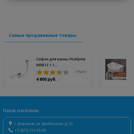
Для монтажа перед стеной
Для крепления элементов к капитальной
Стене или перед стеной-перегородкой
Бесступенчатая регулировка глубины от 130 - 203 мм
Самые продаваемые товары
Облицовка для одиночного или рельсового монтажа
Сифон для ванны McAlpine
MRB12 1 1...
Мало
4 800 руб.
Наши магазины
г. Воронеж, ул. Донбасская, д. 23
+7 (473) 211-03-05