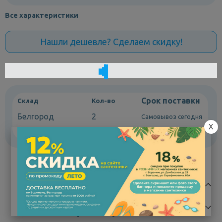
Все характеристики
Нашли дешевле? Сделаем скидку!
Срок поставки
Склад
Кол-во
Белгород
2
Самовывоз сегодня
X
Воронеж
7 - 14 дней
под заказ
Описание
Характеристики