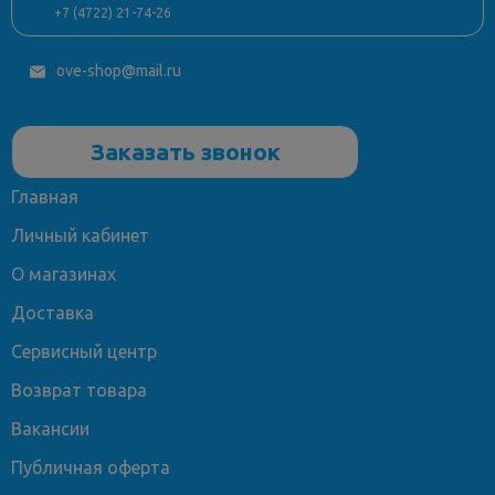
Эргономичная раковина оснащена стандартным
+7 (4722) 21-74-26
отверстием под смеситель и переливом – безопасное
решение для ежедневного использования.
ove-shop@mail.ru
Установка
Модель предназначена для монтажа на тумбу. Установка
Заказать звонок
раковины проста: закрепите её на мебельном модуле
шириной от 80 см и подключите сифон (приобретается
отдельно).
Главная
Личный кабинет
Закажите раковину Opadiris с доставкой! Бесплатно
доставим по Воронежу и Белгороду при заказе от 4000 ₽.
О магазинах
Отправляем по всей России транспортными компаниями –
уточняйте условия у менеджера. Купить раковину Opadiris
Доставка
SMILE Blue 80 недорого – оформите заказ онлайн!
Сервисный центр
Возврат товара
Вакансии
Публичная оферта