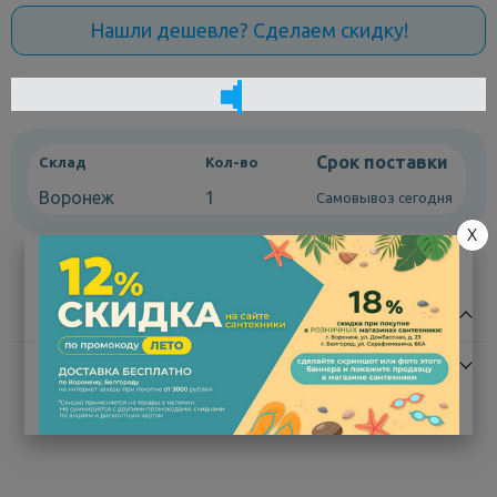
Нашли дешевле? Сделаем скидку!
Срок поставки
Склад
Кол-во
Воронеж
1
Самовывоз сегодня
X
Описание
Характеристики
Раковина Opadiris SMILE Blue 80 CeraStyle 042300-u-01 фаянс
– элегантная керамика для ванной