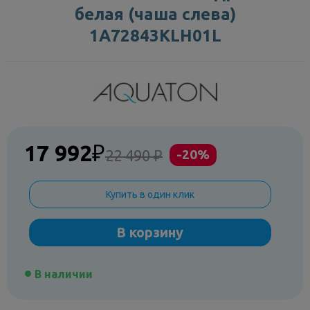
белая (чаша слева)
1A72843KLH01L
17 992
₽
22 490 ₽
-20%
Купить в один клик
В корзину
В наличии