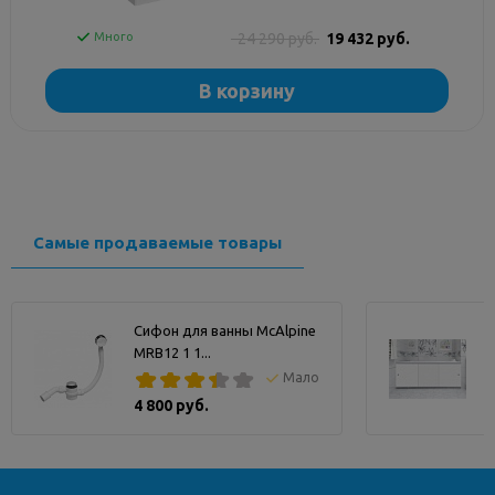
Много
24 290 руб.
19 432 руб.
В корзину
Самые продаваемые товары
Сифон для ванны McAlpine
MRB12 1 1...
А
Мало
4 800 руб.