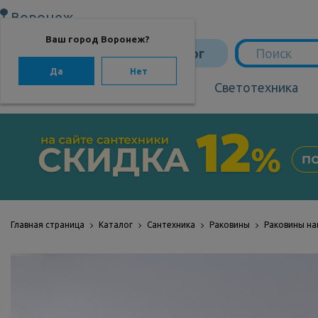
Воронеж
Ваш город Воронеж?
Каталог
Да
Нет
Сантехника
Светотехника
САНТЕХНИКА
Сантехника
Мебель для ванной
Мебель из бамбука
Главная страница
Каталог
Сантехника
Раковины
Раковины н
Аксессуары для
ванной
Отопление