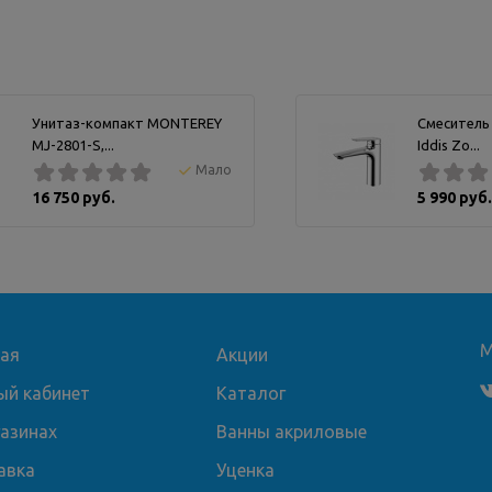
Унитаз-компакт MONTEREY
Смеситель
MJ-2801-S,...
Iddis Zo...
Мало
16 750 руб.
5 990 руб.
М
ная
Акции
ый кабинет
Каталог
газинах
Ванны акриловые
авка
Уценка