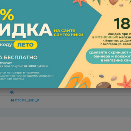
155761
RB009-DG
57
40
на столешницу