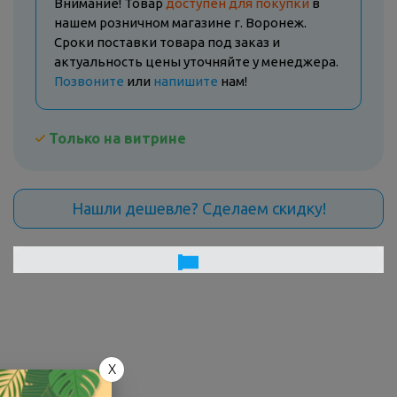
Внимание! Товар
доступен для покупки
в
нашем розничном магазине г. Воронеж.
Сроки поставки товара под заказ и
актуальность цены уточняйте у менеджера.
Позвоните
или
напишите
нам!
Только на витрине
Нашли дешевле? Сделаем скидку!
X