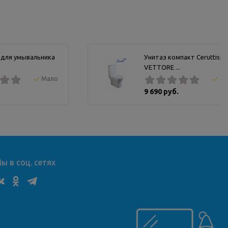
 для умывальника
Унитаз компакт Ceruttispa
VETTORE ...
Мало
М
9 690 руб.
ы в соц. сетях