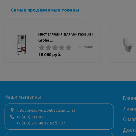
Самые продаваемые товары
Инсталляция для унитаза 3в1
Grohe ...
Мало
18 060 руб.
Наши магазины
Глав
Личн
г. Воронеж, ул. Донбасская, д. 23
+7 (473) 211-03-05
О ма
+7 (473) 233-48-17 Доб. 137
Дост