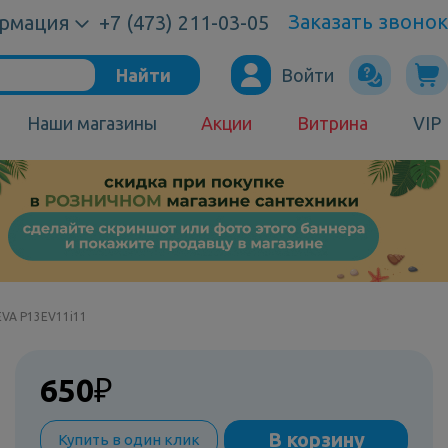
Заказать звонок
рмация
+7 (473) 211-03-05
Найти
Войти
Наши магазины
Акции
Витрина
VIP
EVA P13EV11i11
650
₽
В корзину
Купить в один клик