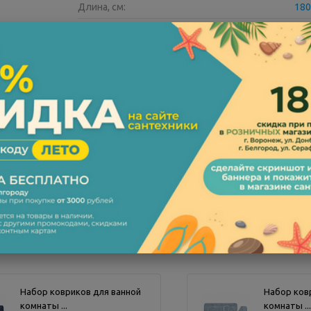
Длина, см:
180
Категории аксессуаров:
шторки для ванн
Плотность ткани:
0,09 мм
Все характеристики
Набор ковриков для ванной
Набор ков
комнаты ...
комнаты ...