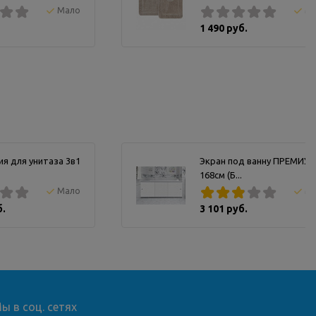
Мало
М
1 490 руб.
я для унитаза 3в1
Экран под ванну ПРЕМИУМ
168см (Б...
Мало
М
б.
3 101 руб.
ы в соц. сетях