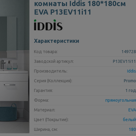
комнаты Iddis 180*180см
EVA P13EV11i11
Характеристики
Код товара:
149728
Заводской артикул:
P13EV11i11
Производитель:
Iddis
Серия (Коллекция):
Promo
Гарантия:
1 год
Форма:
прямоугольная
Материал:
EVA
Цвет (Покрытие):
белый
Ширина, см:
180