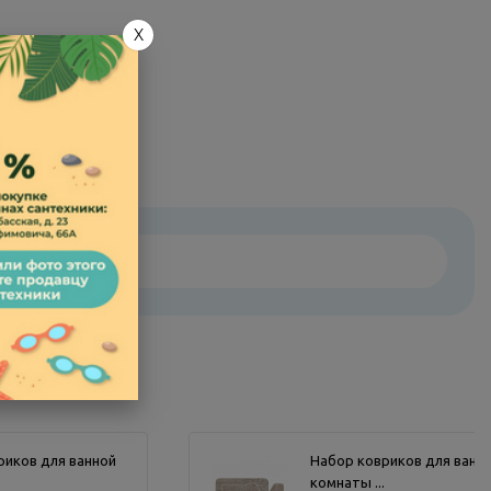
X
риков для ванной
Набор ковриков для ванн
комнаты ...