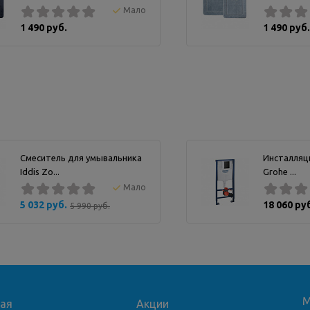
Мало
1 490 руб.
1 490 руб.
Смеситель для умывальника
Инсталляци
Iddis Zo...
Grohe ...
Мало
5 032 руб.
18 060 ру
5 990 руб.
М
ная
Акции