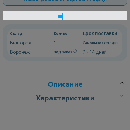
Срок поставки
Склад
Кол-во
Белгород
1
Самовывоз сегодня
Воронеж
7 - 14 дней
под заказ
Описание
Характеристики
Раковина из искусственного камня Aquaton Шерилл 850 –
стиль и долговечность