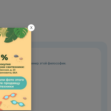
X
лассик 105 – яркий пример этой философии.