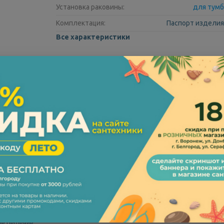
Установка раковины:
для тумб
Комплектация:
Паспорт изделия
Все характеристики
 качество
вые европейские технологии и современный дизайн. Раковина Kirovit К
щает разбрызгивание, удобна для всей семьи.
йчива к сколам, перепадам температур и бытовой химии.
осов обеспечивает комфортное умывание и быстрый слив.
ое решение.