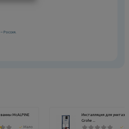
– Россия.
 ванны McALPINE
Инсталляция для унитаза 
Grohe ...
Мало
М