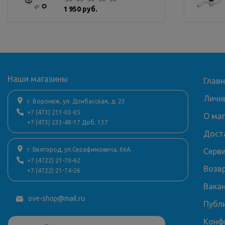
1 950 руб.
Наши магазины
Глав
Личн
г. Воронеж, ул. Донбасская, д. 23
+7 (473) 211-03-05
О ма
+7 (473) 233-48-17 Доб. 137
Дост
г. Белгород, ул.Серафимовича, 66А
Серв
+7 (4722) 21-78-62
Возв
+7 (4722) 21-74-26
Вака
ove-shop@mail.ru
Публ
Конф