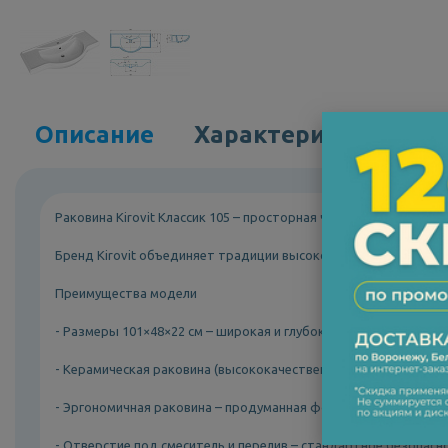
Описание
Характеристики
Раковина Kirovit Классик 105 – просторная чаша и европейское
Бренд Kirovit объединяет традиции высокого качества, передо
Преимущества модели
- Размеры 101×48×22 см – широкая и глубокая чаша предотвра
- Керамическая раковина (высококачественный санфаянс) усто
- Эргономичная раковина – продуманная форма бортиков и ск
- Отверстие под смеситель и перелив – стандартное безопасн