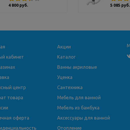
4 800 руб.
5 085 руб.
М
ная
Акции
ый кабинет
Каталог
газинах
Ванны акриловые
авка
Уценка
исный центр
Сантехника
рат товара
Мебель для ванной
нсии
Мебель из бамбука
ичная оферта
Аксессуары для ванной
иденциальность
Отопление