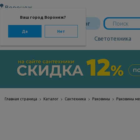
Воронеж
Ваш город Воронеж?
Каталог
Да
Нет
Сантехника
Светотехника
САНТЕХНИКА
Сантехника
Мебель для ванной
Мебель из бамбука
Главная страница
Каталог
Сантехника
Раковины
Раковины м
Аксессуары для
ванной
Отопление