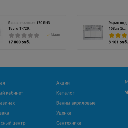
Ванна стальная 170 ВИЗ
Экран под
Tevro T-729...
168см (Б...
Мало
17 800 руб.
3 101 руб.
М
ная
Акции
ый кабинет
Каталог
газинах
Ванны акриловые
авка
Уценка
исный центр
Сантехника