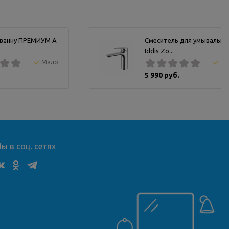
 ванну ПРЕМИУМ А
Смеситель для умывальни
Iddis Zo...
Мало
М
5 990 руб.
ы в соц. сетях