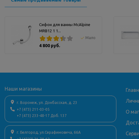
Сифон для ванны McAlpine
MRB12 1 1...
Мало
4 800 руб.
Наши магазины
Глав
Личн
г. Воронеж, ул. Донбасская, д. 23
+7 (473) 211-03-05
О ма
+7 (473) 233-48-17 Доб. 137
Дост
г. Белгород, ул.Серафимовича, 66А
Серв