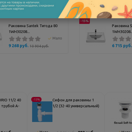
-15%
Раковина Santek Тигода 80
Раковина S
1WH30208...
1WH30208..
Мало
9 268 руб.
6 715 руб.
10 904 руб.
RIO 11/2 40
-15%
Сифон для раковины 1
й трубой A-
1/2 (32-40 универсальный)
McALPINE MRSK8 с
угловым коленом