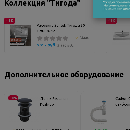
Коллекция "Тигода"
-15%
-15%
Раковина Santek Тигода 50
1WH30212...
Мало
3 392 руб.
3 990 руб.
Дополнительное оборудование
-30%
Донный клапан
Сифон O
Push-up
с гибко
WasserKRAFT A080
32019