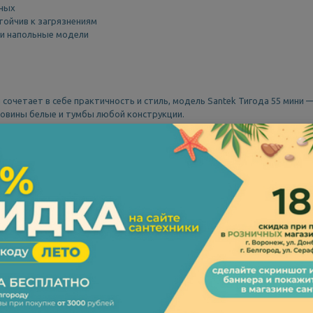
нных
тойчив к загрязнениям
 и напольные модели
сочетает в себе практичность и стиль, модель Santek Тигода 55 мини 
овины белые и тумбы любой конструкции.
кт-Петербург и любые другие города России
4000 ₽
сти, надежности и эстетики.
анной, особенно в ограниченном пространстве.
роста в уходе и прослужит долгие годы