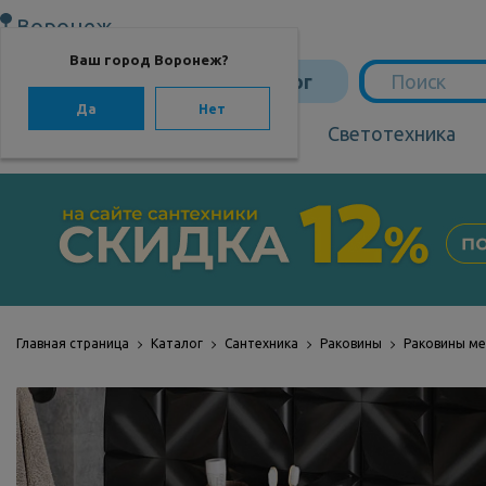
Воронеж
Ваш город Воронеж?
Каталог
Да
Нет
Сантехника
Светотехника
САНТЕХНИКА
Сантехника
Мебель для ванной
Мебель из бамбука
Главная страница
Каталог
Сантехника
Раковины
Раковины м
Аксессуары для
ванной
Отопление