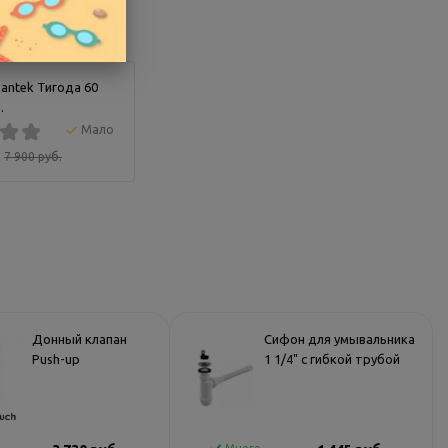
antek Тигода 60
.
Мало
7 900 руб.
Донный клапан
Сифон для умывальника
Push-up
1 1/4" с гибкой трубой
WasserKraft A153
40*40 AlcaPlast
A41+A710