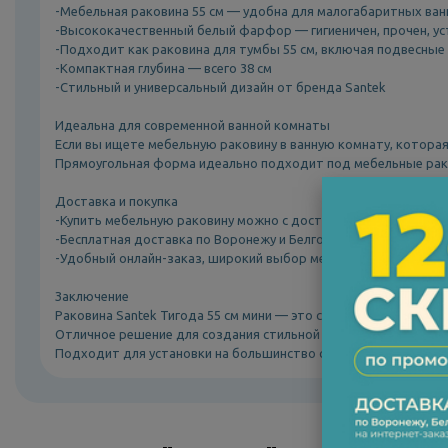
-Мебельная раковина 55 см — удобна для малогабаритных ва
-Высококачественный белый фарфор — гигиеничен, прочен, ус
-Подходит как раковина для тумбы 55 см, включая подвесные
-Компактная глубина — всего 38 см
-Стильный и универсальный дизайн от бренда Santek
Идеальна для современной ванной комнаты
Если вы ищете мебельную раковину в ванную комнату, которая 
Прямоугольная форма идеально подходит под мебельные рак
Доставка и покупка
-Купить мебельную раковину можно с доставкой в Москву, Сан
-Бесплатная доставка по Воронежу и Белгороду при заказе от 
-Удобный онлайн-заказ, широкий выбор мебели и раковин
Заключение
Раковина Santek Тигода 55 см мини — это сочетание компактно
Отличное решение для создания стильной и функциональной в
Подходит для установки на большинство стандартных тумб, п