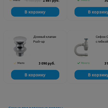
Мало
4 100 руб.
2 881 руб.
Много
30
В корзину
В корзин
Донный клапан
Сифон O
Push-up
с гибко
WasserKRAFT A024
-40029
Мало
3 090 руб.
Много
31
В корзину
В корзин
Самые продаваемые товары