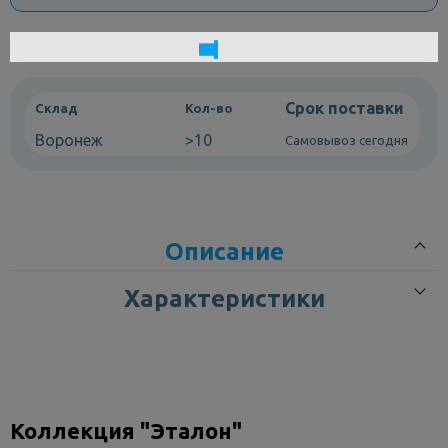
Срок поставки
Склад
Кол-во
Воронеж
>10
Самовывоз сегодня
Описание
Характеристики
Раковина Sanita Эталон 55 ETL55SAWB01 — компактный
умывальник под пьедестал
Раковина Sanita Эталон 55 (артикул ETL55SAWB01) — это
Коллекция "Эталон"
элегантная полукруглая раковина под пьедестал,