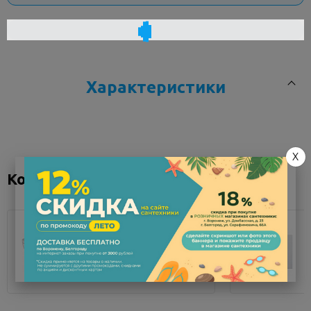
Характеристики
Код товара
106019
X
Заводской артикул
5786В003-
Коллекция "Zentrum"
0001
Производитель
Vitra
Серия (Коллекция)
Zentrum
Унитаз подвесной
Гарантия
5
безободковый Vitr...
лет
Мало
Материал
фарфор
11 125 руб.
Цвет (Покрытие)
белый
Ширина, см
60