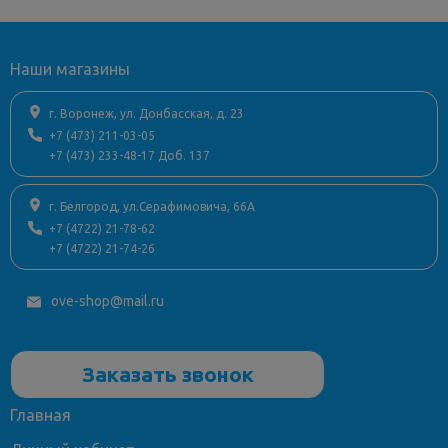
Ширина, см
48
Высота, см
15
Наши магазины
Глубина, см
28
Ориентация раковины
универсальная
г. Воронеж, ул. Донбасская, д. 23
Угловая конструкция
нет
+7 (473) 211-03-05
+7 (473) 233-48-17 Доб. 137
Состояние
Как новый (товар не
был в употреблении);
Описание состояния
Витринный
г. Белгород, ул.Серафимовича, 66А
образец
+7 (4722) 21-78-62
+7 (4722) 21-74-26
Установка раковины
подвесная
Страна
Швейцария
ove-shop@mail.ru
Заказать звонок
Главная