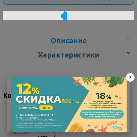
Описание
Характеристики
X
Коллекция "Балтика"
Раковина AQUATON
Балтика 70 1WH207...
Мало