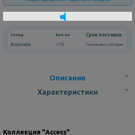
Срок поставки
Склад
Кол-во
Воронеж
>10
Самовывоз сегодня
Описание
Характеристики
Унитаз-компакт Roca Access с косым выпуском — испанское
качество и эргономичный дизайн для вашей ванной
комнаты. Напольный унитаз с бачком и косым выпуском
Коллекция "Access"