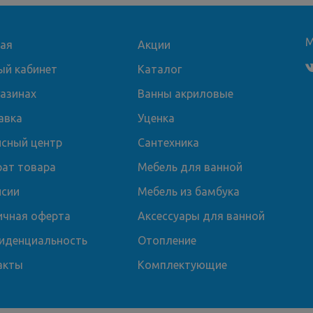
М
ная
Акции
ый кабинет
Каталог
газинах
Ванны акриловые
авка
Уценка
исный центр
Сантехника
рат товара
Мебель для ванной
нсии
Мебель из бамбука
ичная оферта
Аксессуары для ванной
иденциальность
Отопление
акты
Комплектующие