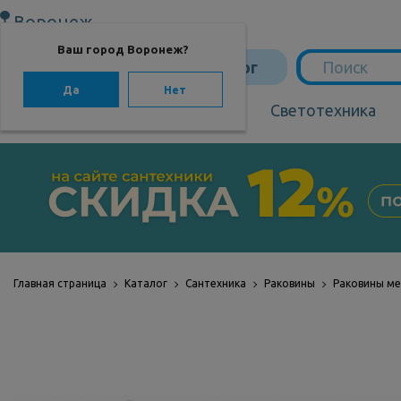
Воронеж
Ваш город Воронеж?
Каталог
Да
Нет
Сантехника
Светотехника
САНТЕХНИКА
Сантехника
Мебель для ванной
Мебель из бамбука
Главная страница
Каталог
Сантехника
Раковины
Раковины м
Аксессуары для
ванной
Отопление