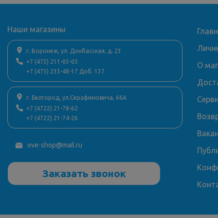
Наши магазины
Глав
Личн
г. Воронеж, ул. Донбасская, д. 23
+7 (473) 211-03-05
О ма
+7 (473) 233-48-17 Доб. 137
Дост
г. Белгород, ул.Серафимовича, 66А
Серв
+7 (4722) 21-78-62
Возв
+7 (4722) 21-74-26
Вака
ove-shop@mail.ru
Публ
Конф
Заказать звонок
Конт