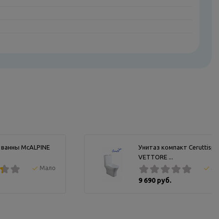
 ванны McALPINE
Унитаз компакт Ceruttispa
VETTORE ...
Мало
М
9 690 руб.