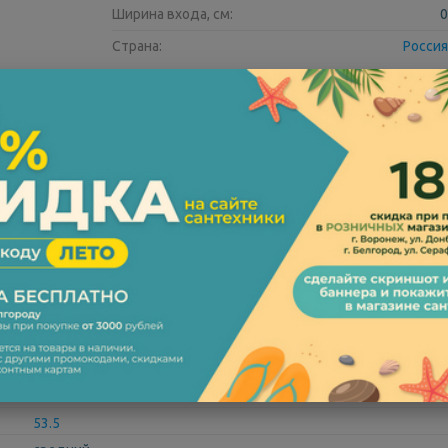
Ширина входа, см:
0
Страна:
Россия
134760
641280
Opadiris
Ретро
белый
80
27
53.5