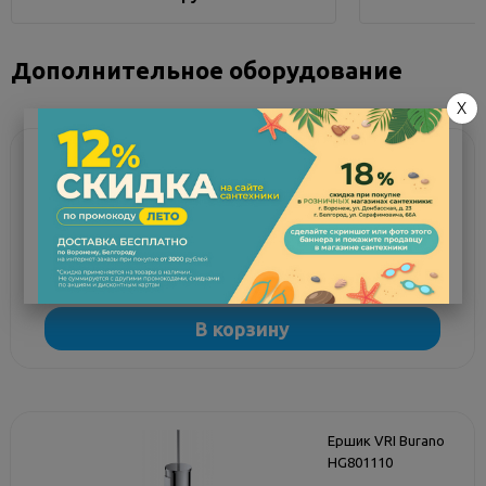
Дополнительное оборудование
X
Ершик VRI Rialto
HG800610
Мало
1 800 руб.
В корзину
Ершик VRI Burano
HG801110