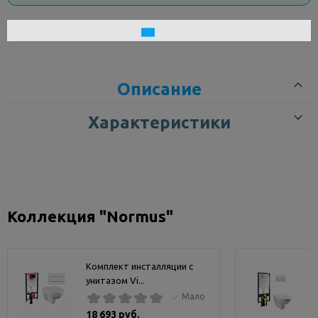
Описание
Характеристики
подходит сиденье с артикулом: 800-003-001,800-003-009
Коллекция "Normus"
Комплект инсталляции с
унитазом Vi...
у
Мало
18 693 руб.