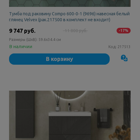
Тумба под раковину Compo 600-0-1 (9696) навесная белый
глянец Velvex (рак.217500 в комплект не входит)
9 747 руб.
11 800 руб.
-17%
Размеры (ШxВ):
59.6x34.4 см
В наличии
Код:
217513
В корзину