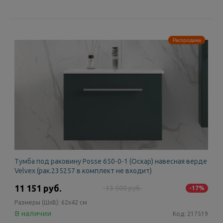
Распродажа
Тумба под раковину Posse 650-0-1 (Оскар) навесная верде
Velvex (рак.235257 в комплект не входит)
11 151 руб.
13 500 руб.
-17%
Размеры (ШxВ):
62x42 см
В наличии
Код:
217519