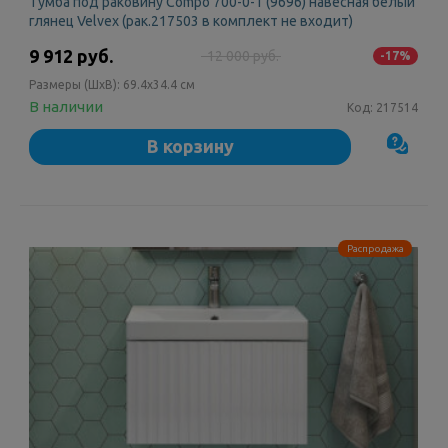
Тумба под раковину Compo 700-0-1 (9696) навесная белый
глянец Velvex (рак.217503 в комплект не входит)
9 912 руб.
12 000 руб.
-17%
Размеры (ШxВ):
69.4x34.4 см
В наличии
Код:
217514
В корзину
Распродажа